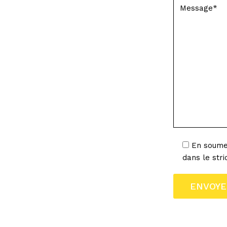
En soumet
dans le str
* Ces champs s