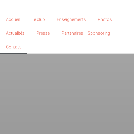
Accueil
Le club
Enseignements
Photos
Actualités
Presse
Partenaires – Sponsoring
Contact